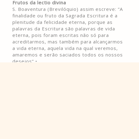
Frutos da lectio divina
S. Boaventura (Brevilóquio) assim escreve: “A
finalidade ou fruto da Sagrada Escritura é a
plenitude da felicidade eterna, porque as
palavras da Escritura são palavras de vida
eterna, pois foram escritas não só para
acreditarmos, mas também para alcançarmos
a vida eterna, aquela vida na qual veremos,
amaremos e serão saciados todos os nossos
desejos” •
Orígenes, na sua Homilia 4 sobre o sl 36,
assim se expressa: “A Palavra de Deus virá a
vossas almas e, unindo-se ao vosso coração,
formará vossas mentes segundo a imagem da
mesma palavra, ou seja, desejareis e
realizareis o que deseja a Palavra de Deus e,
assim, o próprio Cristo será formado em vós”.
Citemos também um monge do deserto,
Nesteros: “Esforça-te, por todos os meios,
para entregar-te freqüentemente, ou melhor,
constantemente à leitura sagrada, até que