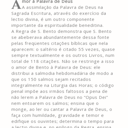
A
mor à Palavra de Deus
A assimilação da Palavra de Deus na
Sagrada Escritura, através do exercício da
lectio divina, é um outro componente
importante da espiritualidade beneditina.
A Regra de S. Bento demonstra que S. Bento
se abeberava abundantemente dessa fonte
pelas freqüentes citações bíblicas que nela
aparecem: o saltério é citado 55 vezes, quase
sempre textualmente e os outros Livros, num
total de 118 citações. Não se restringe a isso
o amor de Bento à Palavra de Deus: ele
distribui a salmodia hebdomadária de modo a
que os 150 salmos sejam recitados
integralmente na Liturgia das Horas; o código
penal impõe aos irmãos faltosos a pena de
não lerem a Palavra de Deus no “Opus Dei”
nem entoarem os salmos; ensina que o
monge, ao ler ou cantar a Palavra de Deus, o
faça com humildade, gravidade e temor e
edifique os ouvintes; determina o tempo para
a lectio divina e, no epílogo da Regra, ensina