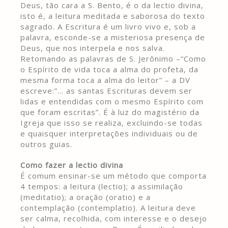
Deus, tão cara a S. Bento, é o da lectio divina,
isto é, a leitura meditada e saborosa do texto
sagrado. A Escritura é um livro vivo e, sob a
palavra, esconde-se a misteriosa presença de
Deus, que nos interpela e nos salva.
Retomando as palavras de S. Jerônimo –“Como
o Espírito de vida toca a alma do profeta, da
mesma forma toca a alma do leitor” – a DV
escreve:”… as santas Escrituras devem ser
lidas e entendidas com o mesmo Espírito com
que foram escritas”. É à luz do magistério da
Igreja que isso se realiza, excluindo-se todas
e quaisquer interpretações individuais ou de
outros guias.
Como fazer a lectio divina
É comum ensinar-se um método que comporta
4 tempos: a leitura (lectio); a assimilação
(meditatio); a oração (oratio) e a
contemplação (contemplatio). A leitura deve
ser calma, recolhida, com interesse e o desejo