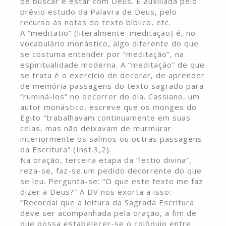
de buscar e estar com Deus. É auxiliada pelo
prévio estudo da Palavra de Deus, pelo
recurso às notas do texto bíblico, etc.
A “meditatio” (literalmente: meditação) é, no
vocabulário monástico, algo diferente do que
se costuma entender por “meditação”, na
espiritualidade moderna. A “meditação” de que
se trata é o exercício de decorar, de aprender
de memória passagens do texto sagrado para
“ruminá-los” no decorrer do dia. Cassiano, um
autor monástico, escreve que os monges do
Egito “trabalhavam continuamente em suas
celas, mas não deixavam de murmurar
interiormente os salmos ou outras passagens
da Escritura” (Inst.3,2).
Na oração, terceira etapa da “lectio divina”,
reza-se, faz-se um pedido decorrente do que
se leu. Pergunta-se: “O que este texto me faz
dizer a Deus?” A DV nos exorta a isso:
“Recordai que a leitura da Sagrada Escritura
deve ser acompanhada pela oração, a fim de
que possa estabelecer-se o colóquio entre