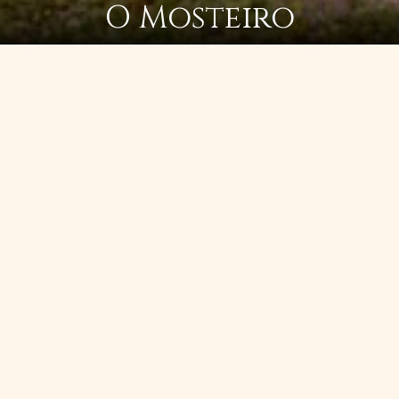
O Mosteiro
O
Mosteiro Nossa Senhora da Paz pertence
à Congregação Beneditina do Brasil e foi
fundado em 21 de julho de 1974, como
priorado dependente da Abadia de Santa
Maria, e erigido em Abadia a 23 de maio de
1983, na cidade de Itapecerica da Serra, na
Diocese de Campo Limpo, São Paulo.
A Abadia de Santa Maria, fundada em 24 de
novembro de 1911, tem suas raízes na Abadia
de Nossa Senhora da Consolação, em
Stanbrook, na Inglaterra. A jovem Abiah, da
tradicional família paulista Silva Prado, aí
recebeu sua formação monástica, no início do
século XX, antes de se tornar fundadora e