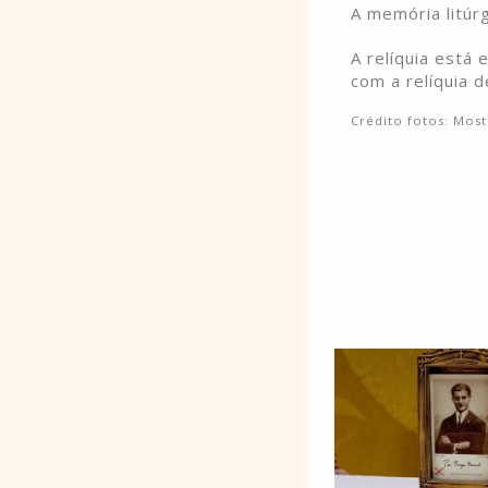
A memória litúrg
A relíquia está
com a relíquia d
Crédito fotos: Mos