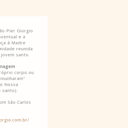
ão Pier Giorgio
ventual e a
nça à Madre
unidade reunida
o jovem santo.
sonagem
róprio corpo ou
temunharam”
ro Nossa
 santo).
com São Carlos
orgio.com.br/