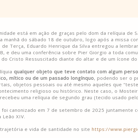
idade está em ação de graças pelo dom da relíquia de S
Na manhã do sábado 18 de outubro, logo após a missa con
o de Terça, Eduardo Henrique da Silva entregou a lembra
B, e deu uma conferência sobre Pier Giorgio a toda com
al do Cristo Ressuscitado diante do altar e de um ícone d
líquia
qualquer objeto que teve contato com algum per
rico, mítico ou de um passado longínquo
, podendo ser o p
rtais, objetos pessoais ou até mesmo aqueles que “tes
ntecimento religioso ou histórico. Neste caso, o Mostei
recebeu uma relíquia de segundo grau (tecido usado pelo
o foi canonizado em 7 de setembro de 2025 juntamente 
a Leão XIV.
rajetória e vida de santidade no site
https://www.piergi