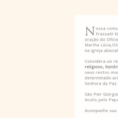
N
ossa comun
Frassati! 
oração do Ofíci
Martha Lúcia,OS
na igreja abaci
Considera-se re
religioso, histó
seus restos mo
determinado aco
Senhora da Paz 
São Pier Giorgi
Acutis pelo Pap
Acompanhe sua t