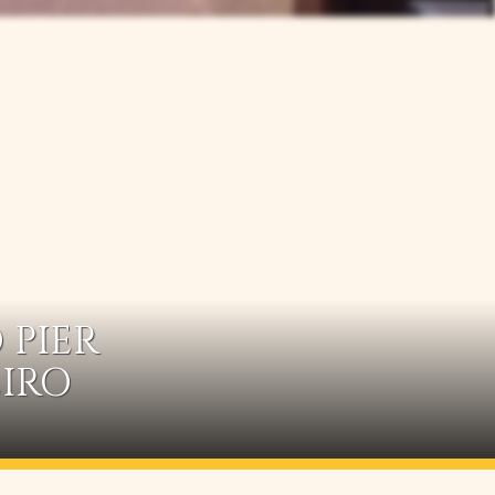
 PIER
EIRO