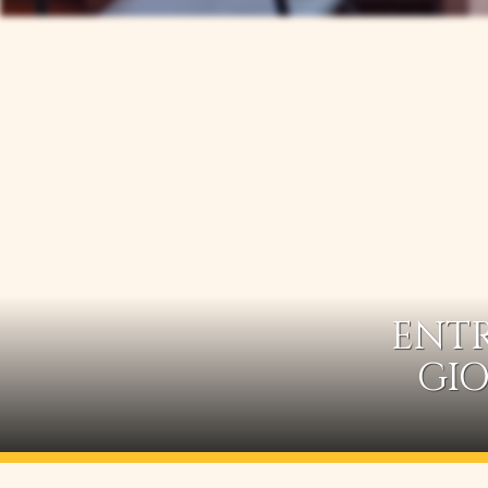
ENTR
GIO