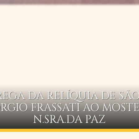
EGA DA RELÍQUIA DE SÃO
RGIO FRASSATI AO MOST
N.SRA.DA PAZ