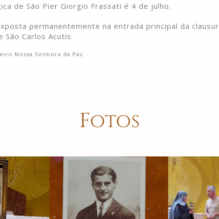
ica de São Pier Giorgio Frassati é 4 de julho.
 exposta permanentemente na entrada principal da clausu
e São Carlos Acutis.
teiro Nossa Senhora da Paz
Fotos